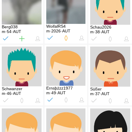
WoifalRS4
Berg038
Schau2026
m·2026·AUT
m·54·AUT
m·38·AUT
Ernsþżzz1977
Schwanzer
Süßer
m·49·AUT
m·46·AUT
m·37·AUT