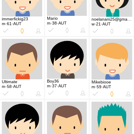
Mario
immerfickig23
noelanani25@gmail.com
m·38·AUT
m·61·AUT
w·21·AUT
Boy36
Ultimate
Mikebiooe
m·37·AUT
m·58·AUT
m·59·AUT