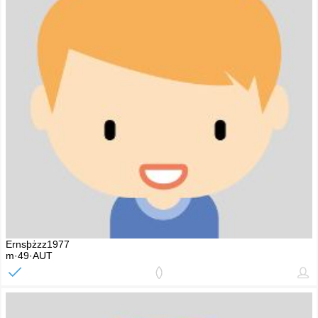
Ernsþżzz1977
m·49·AUT