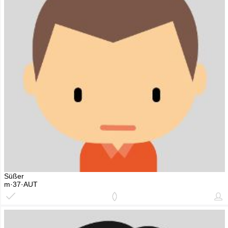
Süßer
m·37·AUT