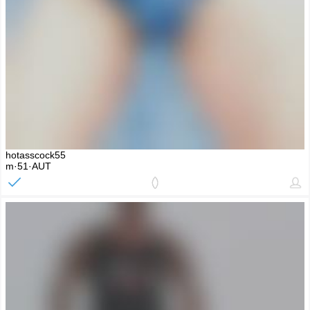
hotasscock55
m·51·AUT