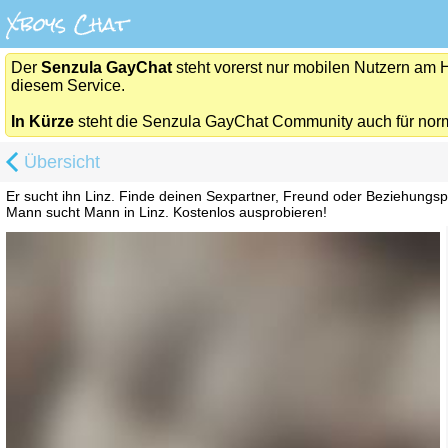
Der
Senzula GayChat
steht vorerst nur mobilen Nutzern am 
diesem Service.
In Kürze
steht die Senzula GayChat Community auch für nor
Übersicht
Er sucht ihn Linz. Finde deinen Sexpartner, Freund oder Beziehungs
Mann sucht Mann in Linz. Kostenlos ausprobieren!