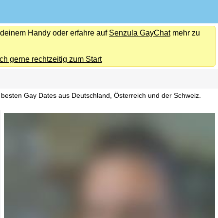
f deinem Handy oder erfahre auf
Senzula GayChat
mehr zu
ch gerne rechtzeitig zum Start
n besten Gay Dates aus Deutschland, Österreich und der Schweiz.