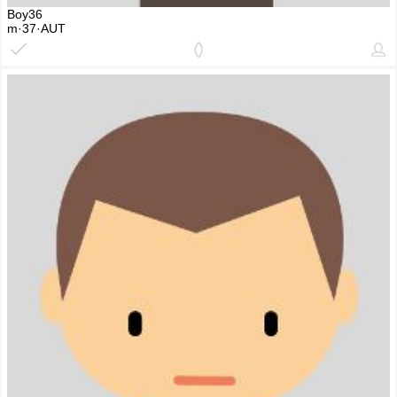
Boy36
m·37·AUT