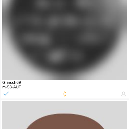
Grinsch69
m·53·AUT