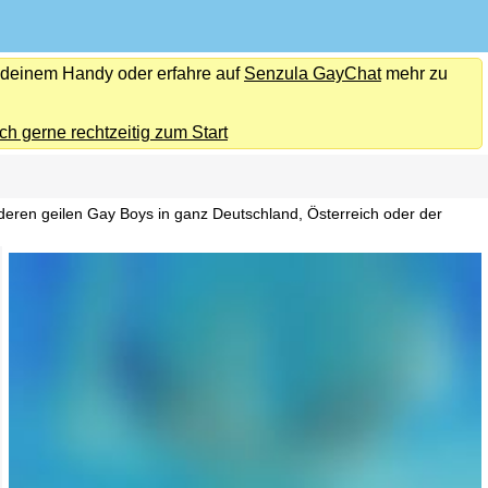
f deinem Handy oder erfahre auf
Senzula GayChat
mehr zu
ch gerne rechtzeitig zum Start
ren geilen Gay Boys in ganz Deutschland, Österreich oder der