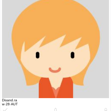
Disand.ra
w·28·AUT