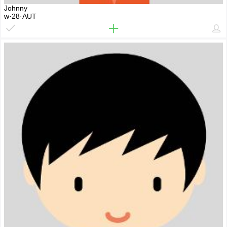
Johnny
w·28·AUT