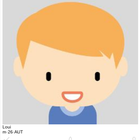
Loui
m·26·AUT