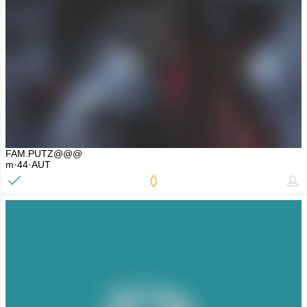
FAM.PUTZ@@@
m·44·AUT